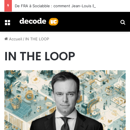
De FRA à Sociabble : comment Jean-Louis Benard a construit trois sorties avec Ardian
Menu
R
Accueil
/
IN THE LOOP
IN THE LOOP