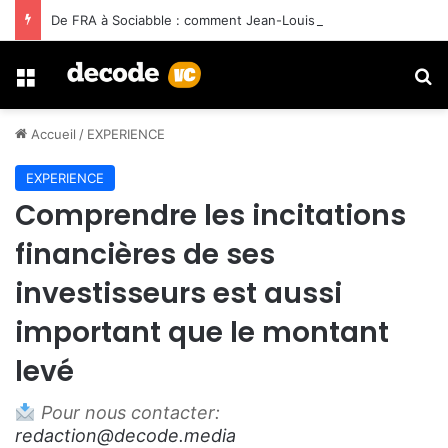
De FRA à Sociabble : comment Jean-Louis Benard a construit trois sorties avec Ardian
Menu
R
Accueil
/
EXPERIENCE
EXPERIENCE
Comprendre les incitations
financières de ses
investisseurs est aussi
important que le montant
levé
Pour nous contacter:
redaction@decode.media