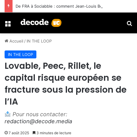
De FRA à Sociabble : comment Jean-Louis Benard a construit trois sorties avec Ardian
Menu
R
Accueil
/
IN THE LOOP
IN THE LOOP
Lovable, Peec, Rillet, le
capital risque européen se
fracture sous la pression de
l’IA
Pour nous contacter:
redaction@decode.media
7 août 2025
3 minutes de lecture